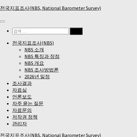
Skip
전국지표조사(NBS, National Barometer Survey)
to
content
검
색:
전국지표조사(NBS)
NBS 소개
NBS 특징과 장점
NBS 개요
NBS 조사방법론
2026년 일정
조사결과
자료실
언론보도
자주 묻는 질문
자료문의
저작권 정책
관리자
전국지표조사(NBS, National Barometer Survey)