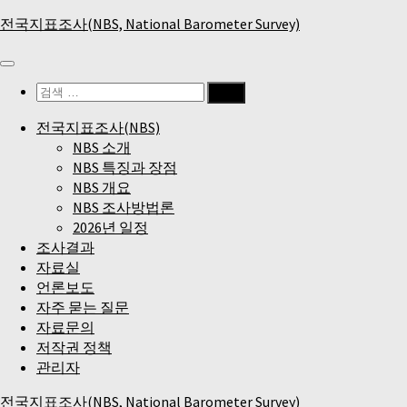
Skip
전국지표조사(NBS, National Barometer Survey)
to
content
검
색:
전국지표조사(NBS)
NBS 소개
NBS 특징과 장점
NBS 개요
NBS 조사방법론
2026년 일정
조사결과
자료실
언론보도
자주 묻는 질문
자료문의
저작권 정책
관리자
전국지표조사(NBS, National Barometer Survey)