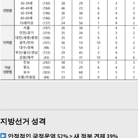
지방선거 성격
안정적인 국정운영
52% >
새 정부 견제
39%