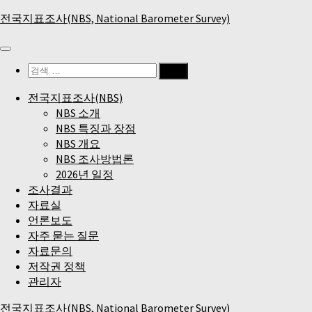
Skip
전국지표조사(NBS, National Barometer Survey)
to
content
검
색:
전국지표조사(NBS)
NBS 소개
NBS 특징과 장점
NBS 개요
NBS 조사방법론
2026년 일정
조사결과
자료실
언론보도
자주 묻는 질문
자료문의
저작권 정책
관리자
전국지표조사(NBS, National Barometer Survey)