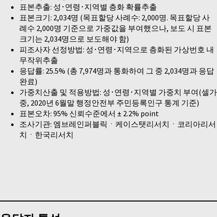
표본추출: 성･연령･지역별 층화 확률추출
표본크기: 2,034명 (목표할당 사례수: 2,000명. 목표할당 사
례수 2,000명 기준으로 가중값을 부여했으나, 보도 시 표본
크기는 2,034명으로 보도해야 함)
피조사자 선정방법: 성･연령･지역으로 층화된 가상번호 내
무작위추출
응답률: 25.5% (총 7,974명과 통화하여 그 중 2,034명과 응답
완료)
가중치산출 및 적용방법: 성･연령･지역별 가중치 부여(셀가
중, 2020년 6월말 행정안전부 주민등록인구 통계 기준)
표본오차: 95% 신뢰수준에서 ± 2.2% point
조사기관: 엠브레인퍼블릭ㆍ케이스탯리서치ㆍ코리아리서
치ㆍ한국리서치