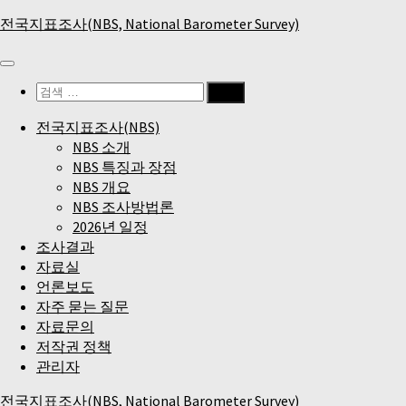
Skip
전국지표조사(NBS, National Barometer Survey)
to
content
검
색:
전국지표조사(NBS)
NBS 소개
NBS 특징과 장점
NBS 개요
NBS 조사방법론
2026년 일정
조사결과
자료실
언론보도
자주 묻는 질문
자료문의
저작권 정책
관리자
전국지표조사(NBS, National Barometer Survey)